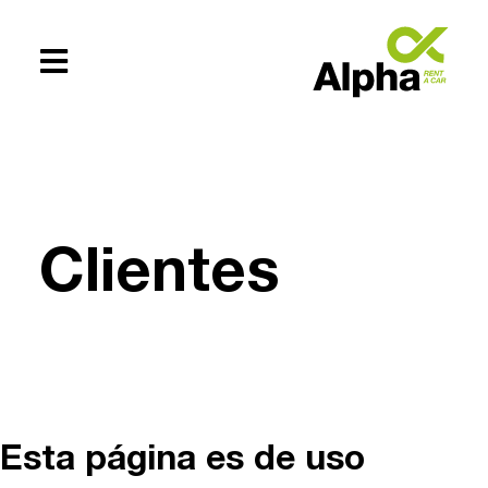
Te ayudamos
+54 (0294)
Clientes
154619083
Esta página es de uso