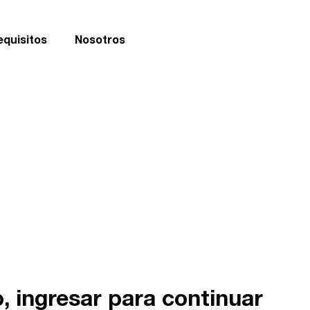
equisitos
Nosotros
os
 154619083
, ingresar para continuar