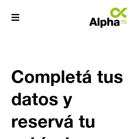
Te ayudamos
+54 (0294)
Completá tus
154619083
datos y
reservá tu